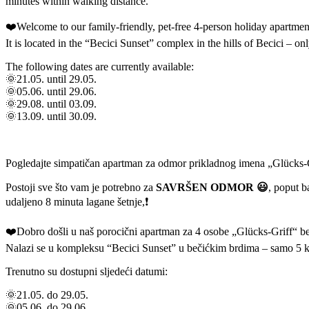
minutes within walking distance.
❤️Welcome to our family-friendly, pet-free 4-person holiday apartmen
It is located in the “Becici Sunset” complex in the hills of Becici – o
The following dates are currently available:
🌞21.05. until 29.05.
🌞05.06. until 29.06.
🌞29.08. until 03.09.
🌞13.09. until 30.09.
Pogledajte simpatičan apartman za odmor prikladnog imena „Glücks-G
Postoji sve što vam je potrebno za
SAVRŠEN ODMOR 😃
, poput b
udaljeno 8 minuta lagane šetnje,❗
❤️Dobro došli u naš porocični apartman za 4 osobe „Glücks-Griff“ b
Nalazi se u kompleksu “Becici Sunset” u bečićkim brdima – samo 5
Trenutno su dostupni sljedeći datumi:
🌞21.05. do 29.05.
🌞05.06. do 29.06.