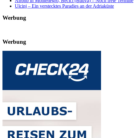
Airbnb in Montenegro, Becici (Budva) – Noch freie Termine
Ulcinj – Ein verstecktes Paradies an der Adriaküste
Werbung
Werbung