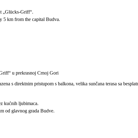
t „Glücks-Griff“.
nly 5 km from the capital Budva.
riff“ u prekrasnoj Crnoj Gori
azena s direktnim pristupom s balkona, velika sunčana terasa sa bespl
ez kućnih ljubimaca.
 km od glavnog grada Budve.