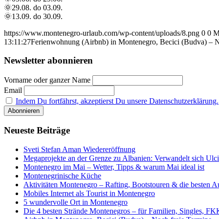
🌞29.08. do 03.09.
🌞13.09. do 30.09.
https://www.montenegro-urlaub.com/wp-content/uploads/8.png
0
0
M
13:11:27
Ferienwohnung (Airbnb) in Montenegro, Becici (Budva) – N
Newsletter abonnieren
Vorname oder ganzer Name
Email
Indem Du fortfährst, akzeptierst Du unsere Datenschutzerklärung.
Neueste Beiträge
Sveti Stefan Aman Wiedereröffnung
Megaprojekte an der Grenze zu Albanien: Verwandelt sich Ulci
Montenegro im Mai – Wetter, Tipps & warum Mai ideal ist
Montenegrinische Küche
Aktivitäten Montenegro – Rafting, Bootstouren & die besten A
Mobiles Internet als Tourist in Montenegro
5 wundervolle Ort in Montenegro
Die 4 besten Strände Montenegros – für Familien, Singles, F