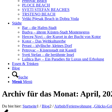
Petrovac Beach
PLOCE BEACH
SVETI STEFAN BEACHES
TRSTENO BEACH
Veliki Pijesak Beach in Dobra Voda
Städte
Bar – die Hafen-Stadt
Budva – älteste Küsten-Stadt Montenegros
Herceg Novi – der Kurort in der Bucht von Kotor
Kotor – Das Weltkulturerbe
Perast – idyllische, kleines Dorf
Petrovac – Küstenstadt mit Kastell
Sveti Stefan – die berühmte Insel
Luštica Bay – Ein Paradies für Luxus und Erholung
Essen & Trinken
Blog
Suche
Menü
Menü
Archiv für das Monat: April, 20
Du bist hier:
Startseite
1
/
Blog
2
/
Airbnb/Ferienwohnung „Glücks-Grif