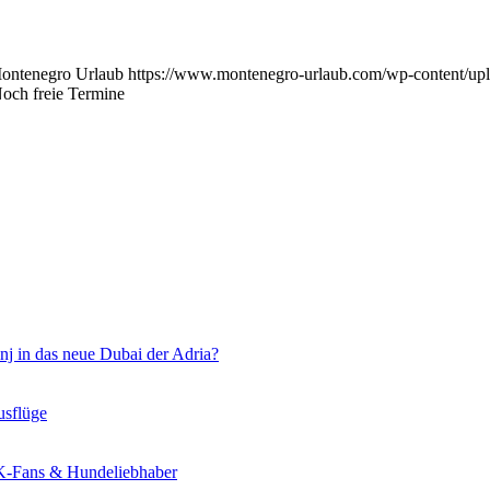
ontenegro Urlaub
https://www.montenegro-urlaub.com/wp-content/up
och freie Termine
nj in das neue Dubai der Adria?
usflüge
KK-Fans & Hundeliebhaber