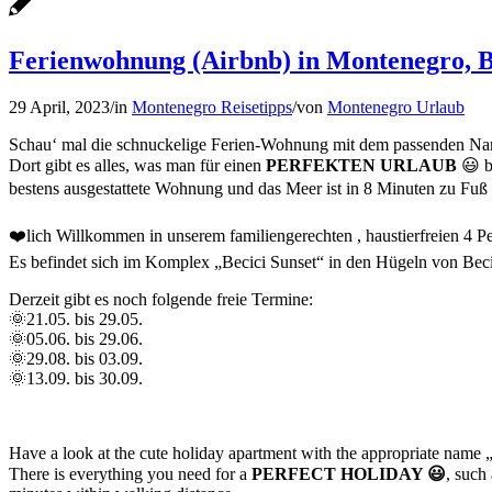
Ferienwohnung (Airbnb) in Montenegro, Be
29 April, 2023
/
in
Montenegro Reisetipps
/
von
Montenegro Urlaub
Schau‘ mal die schnuckelige Ferien-Wohnung mit dem passenden Na
Dort gibt es alles, was man für einen
PERFEKTEN URLAUB
😃 b
bestens ausgestattete Wohnung und das Meer ist in 8 Minuten zu Fuß e
❤️lich Willkommen in unserem familiengerechten , haustierfreien 4 
Es befindet sich im Komplex „Becici Sunset“ in den Hügeln von Beci
Derzeit gibt es noch folgende freie Termine:
🌞21.05. bis 29.05.
🌞05.06. bis 29.06.
🌞29.08. bis 03.09.
🌞13.09. bis 30.09.
Have a look at the cute holiday apartment with the appropriate name 
There is everything you need for a
PERFECT HOLIDAY 😃
, such