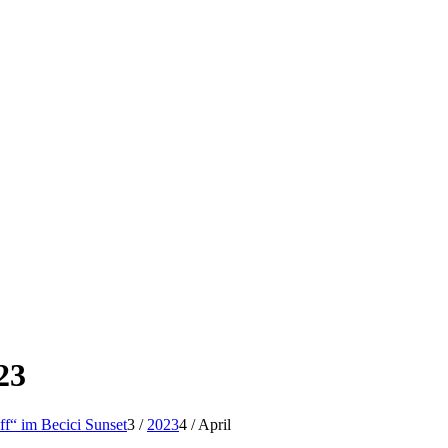
23
f“ im Becici Sunset
3
/
2023
4
/
April