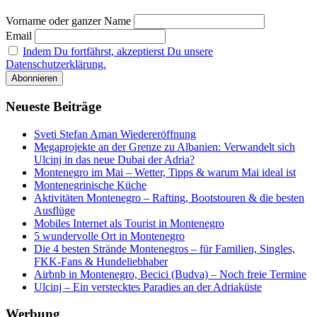
Vorname oder ganzer Name
Email
Indem Du fortfährst, akzeptierst Du unsere
Datenschutzerklärung.
Neueste Beiträge
Sveti Stefan Aman Wiedereröffnung
Megaprojekte an der Grenze zu Albanien: Verwandelt sich
Ulcinj in das neue Dubai der Adria?
Montenegro im Mai – Wetter, Tipps & warum Mai ideal ist
Montenegrinische Küche
Aktivitäten Montenegro – Rafting, Bootstouren & die besten
Ausflüge
Mobiles Internet als Tourist in Montenegro
5 wundervolle Ort in Montenegro
Die 4 besten Strände Montenegros – für Familien, Singles,
FKK-Fans & Hundeliebhaber
Airbnb in Montenegro, Becici (Budva) – Noch freie Termine
Ulcinj – Ein verstecktes Paradies an der Adriaküste
Werbung