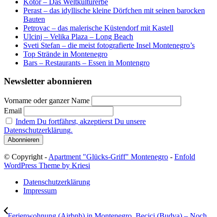
Kotor – Das Weltkulturerbe
Perast – das idyllische kleine Dörfchen mit seinen barocken
Bauten
Petrovac – das malerische Küstendorf mit Kastell
Ulcinj – Velika Plaza – Long Beach
Sveti Stefan – die meist fotografierte Insel Montenegro’s
Top Strände in Montenegro
Bars – Restaurants – Essen in Montengro
Newsletter abonnieren
Vorname oder ganzer Name
Email
Indem Du fortfährst, akzeptierst Du unsere
Datenschutzerklärung.
© Copyright -
Apartment "Glücks-Griff" Montenegro
-
Enfold
WordPress Theme by Kriesi
Datenschutzerklärung
Impressum
Ferienwohnung (Airbnb) in Montenegro, Becici (Budva) – Noch